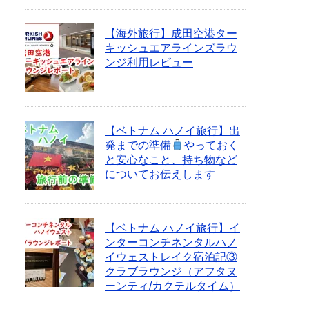
【海外旅行】成田空港ター
キッシュエアラインズラウ
ンジ利用レビュー
【ベトナム ハノイ旅行】出
発までの準備
やっておく
と安心なこと、持ち物など
についてお伝えします
【ベトナム ハノイ旅行】イ
ンターコンチネンタルハノ
イウェストレイク宿泊記③
クラブラウンジ（アフタヌ
ーンティ/カクテルタイム）