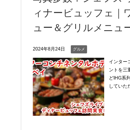
ィナービュッフェ｜
ュー＆グリルメニュ
2024年8月24日
グルメ
インター
ントを三
どIHG
していただ