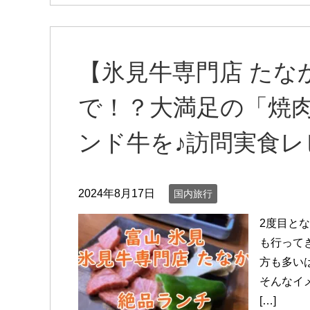
【氷見牛専門店 たな
で！？大満足の「焼
ンド牛を♪訪問実食レ
2024年8月17日
国内旅行
2度目と
も行って
方も多い
そんなイ
[…]