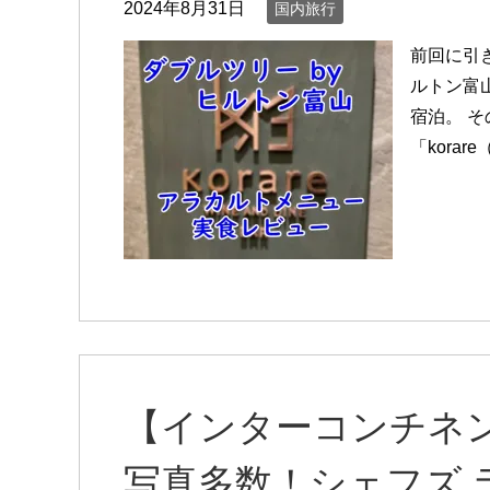
2024年8月31日
国内旅行
前回に引
ルトン富
宿泊。 
「korare
【インターコンチネ
写真多数！シェフズ 