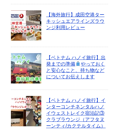
【海外旅行】成田空港ター
キッシュエアラインズラウ
ンジ利用レビュー
【ベトナム ハノイ旅行】出
発までの準備
やっておく
と安心なこと、持ち物など
についてお伝えします
【ベトナム ハノイ旅行】イ
ンターコンチネンタルハノ
イウェストレイク宿泊記③
クラブラウンジ（アフタヌ
ーンティ/カクテルタイム）