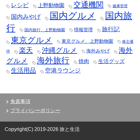
交通機関
レシピ
上野動物園
健康管理
国内グルメ
国内旅
国内みやげ
行
旅行記
情報管理
国内旅行、上野動物園
東京グルメ
東京グルメ、上野動物園
株主優
楽天
沖縄グルメ
海外
海外みやげ
待
海外旅行
グルメ
焼肉
生活グッズ
生活用品
空港ラウンジ
免責事項
プライバシーポリシー
Copyright(C) 2019-2026 旅と生活