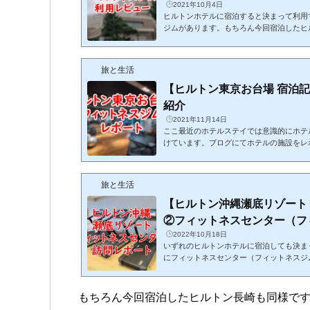
2021年10月4日
ヒルトンホテルに宿泊すると決まって利用
ジムがあります。もちろん今回宿泊したヒ
ジムにて汗を流してきました。本記事では
ります。ヒルトン東京ベイ リビスタフィ
下1F施設内容：フィットネスジム、プー
旅と生活
ックスタジオ、ロッカールーム、風呂・サウナ
2:00（最終チェックイン 21:00 施設利用2
【ヒルトン東京お台場 宿泊
1:00 （最終チェックイ...
紹介
2021年11月14日
ここ最近のホテルステイでは意識的にホテ
けています。ブログにてホテルの施設をレ
ルの施設を積極的に楽しみかつ健康管理を
今回のヒルトン東京お台場でもフィットネ
ン東京お台場 フィットネスジム概要ヒル
旅と生活
施設は有料と無料、大きくふたつに分かれ
設：庵スパ TOKYO※庵スパ TOKYO
【ヒルトン沖縄瀬底リゾート 
ールーム、リラクセーション...
②フィットネスセンター（フィッ
2022年10月18日
いずれのヒルトンホテルに宿泊しても決ま
にフィットネスセンター（フィットネスジ
宿泊したヒルトン沖縄瀬底リゾートでもフ
ました。本記事ではそのレポートをしてま
ート フィットネスセンター施設概要場所
もちろん今回宿泊したヒルトン長崎も同様で
設備内容：フィットネス機器、、ロッカー