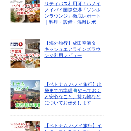
リティパス利用可！ハノイ
ノイバイ国際空港「ソンホ
ンラウンジ」徹底レポート
｜料理・設備・混雑レポ
【海外旅行】成田空港ター
キッシュエアラインズラウ
ンジ利用レビュー
【ベトナム ハノイ旅行】出
発までの準備
やっておく
と安心なこと、持ち物など
についてお伝えします
【ベトナム ハノイ旅行】イ