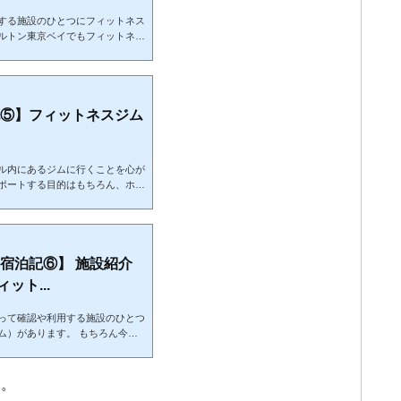
する施設のひとつにフィットネス
ルトン東京ベイでもフィットネス
その時の利用レポートをしてまい
ットネス施設概要場所：ホテル地
ル、スカッシュコート、エアロビ
営業時間：月～金： 6:00～2
1:30まで）土・日・祝： 6:00～2
記⑤】フィットネスジム
ル内にあるジムに行くことを心が
ポートする目的はもちろん、ホテ
かねて足を運んでいます。そして
スジムに行ってきました。ヒルト
トン東京お台場のフィットネ関連
ています。無料施設：ジム有料施
にはプール、ロッカールーム、シャワ
宿泊記⑥】 施設紹介
ト...
って確認や利用する施設のひとつ
ム）があります。 もちろん今回
ィットネスセンターを確認してき
いります。ヒルトン沖縄瀬底リゾ
：ホテル敷地内（ホテル横建物）
す。
ルーム、洗面台、給水機営業時