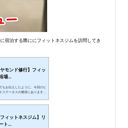
ルに宿泊する際ににフィットネスジムを訪問してき
イヤモンド修行】フィッ
...
でもお伝えしたように、今回のヒ
ドステータスの獲得にあります。
行している、いわゆる「ホテル修
目的達成のために苦行を強いられ
くありません。いや逆に「こうい
のないホテルを楽しもう！」とい
というか実際に充実したホテルス
 フィットネスジム】リ
...