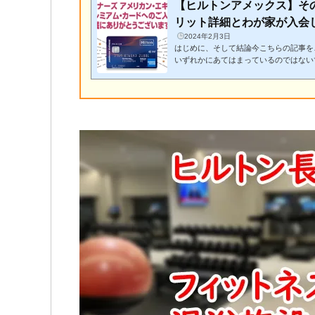
【ヒルトンアメックス】そ
リット詳細とわが家が入会した
2024年2月3日
はじめに、そして結論今こちらの記事を
いずれかにあてはまっているのではない
泊することが好き！宿泊をもっと楽しみ
ドやゴールドといったヒルトンホテルの
法を検討している・これまでも旅行など
ているが、もっと有利に宿泊できる方法
カードに入会しようかどうしようか迷っ
いる特典も理解してい...