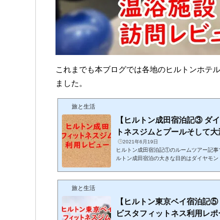
これまでも本ブログでは各地のヒルトンホテ
ました。
旅と生活
【ヒルトン成田宿泊記③ ダ
トネスジムとプールそして大浴場
2021年6月19日
ヒルトン成田宿泊記①のルームツアー記事
ルトン成田宿泊の大きな目的はダイヤモン
そう、ステータスマッチ申請・承認後に実
行」というものです。「修行」といっても
るとか、イヤイヤ行っているなどはまった
旅と生活
った機会だからこそなかなか宿泊する機会
うメンタリティで「修行」をしています。
【ヒルトン東京ベイ宿泊記⑤
テイをしており、今回は...
ビスタフィットネス利用レポート