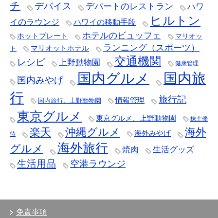
チ
デバイス
デパートのレストラン
ハワ
ヒルトン
イのラウンジ
ハワイの移動手段
ホテルのビュッフェ
ホットプレート
マリオッ
ランニング（スポーツ）
マリオットホテル
ト
交通機関
レシピ
上野動物園
健康管理
国内グルメ
国内旅
国内みやげ
行
旅行記
情報管理
国内旅行、上野動物園
東京グルメ
東京グルメ、上野動物園
株主優
楽天
沖縄グルメ
海外
海外みやげ
待
海外旅行
グルメ
焼肉
生活グッズ
生活用品
空港ラウンジ
免責事項