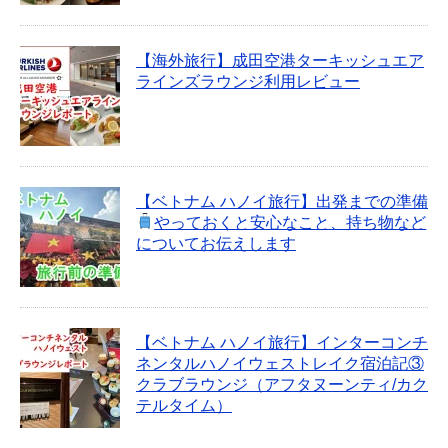
【海外旅行】成田空港ターキッシュエア
ラインズラウンジ利用レビュー
【ベトナム ハノイ旅行】出発までの準備
やっておくと安心なこと、持ち物など
についてお伝えします
【ベトナム ハノイ旅行】インターコンチ
ネンタルハノイウェストレイク宿泊記③
クラブラウンジ（アフタヌーンティ/カク
テルタイム）