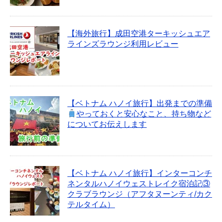
【海外旅行】成田空港ターキッシュエア
ラインズラウンジ利用レビュー
【ベトナム ハノイ旅行】出発までの準備
やっておくと安心なこと、持ち物など
についてお伝えします
【ベトナム ハノイ旅行】インターコンチ
ネンタルハノイウェストレイク宿泊記③
クラブラウンジ（アフタヌーンティ/カク
テルタイム）