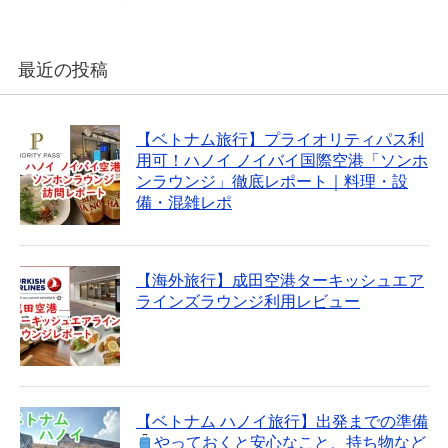
最近の投稿
【ベトナム旅行】プライオリティパス利
用可！ハノイ ノイバイ国際空港「ソンホ
ンラウンジ」徹底レポート｜料理・設
備・混雑レポ
【海外旅行】成田空港ターキッシュエア
ラインズラウンジ利用レビュー
【ベトナム ハノイ旅行】出発までの準備
やっておくと安心なこと、持ち物など