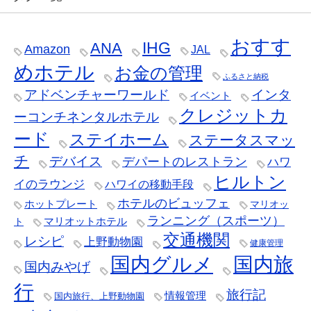
おすす
IHG
ANA
Amazon
JAL
めホテル
お金の管理
ふるさと納税
アドベンチャーワールド
インタ
イベント
クレジットカ
ーコンチネンタルホテル
ード
ステイホーム
ステータスマッ
チ
デバイス
デパートのレストラン
ハワ
ヒルトン
イのラウンジ
ハワイの移動手段
ホテルのビュッフェ
ホットプレート
マリオッ
ランニング（スポーツ）
マリオットホテル
ト
交通機関
レシピ
上野動物園
健康管理
国内グルメ
国内旅
国内みやげ
行
旅行記
情報管理
国内旅行、上野動物園