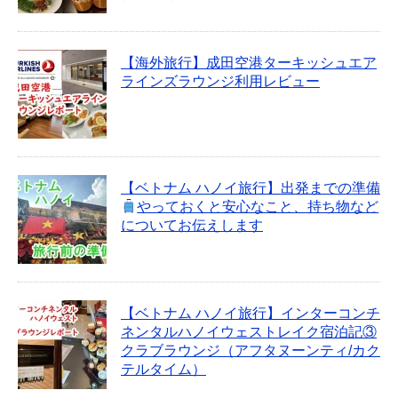
【海外旅行】成田空港ターキッシュエア
ラインズラウンジ利用レビュー
【ベトナム ハノイ旅行】出発までの準備
やっておくと安心なこと、持ち物など
についてお伝えします
【ベトナム ハノイ旅行】インターコンチ
ネンタルハノイウェストレイク宿泊記③
クラブラウンジ（アフタヌーンティ/カク
テルタイム）