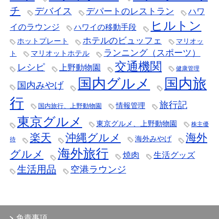
チ
デバイス
デパートのレストラン
ハワ
ヒルトン
イのラウンジ
ハワイの移動手段
ホテルのビュッフェ
ホットプレート
マリオッ
ランニング（スポーツ）
マリオットホテル
ト
交通機関
レシピ
上野動物園
健康管理
国内グルメ
国内旅
国内みやげ
行
旅行記
情報管理
国内旅行、上野動物園
東京グルメ
東京グルメ、上野動物園
株主優
楽天
沖縄グルメ
海外
海外みやげ
待
海外旅行
グルメ
焼肉
生活グッズ
生活用品
空港ラウンジ
免責事項