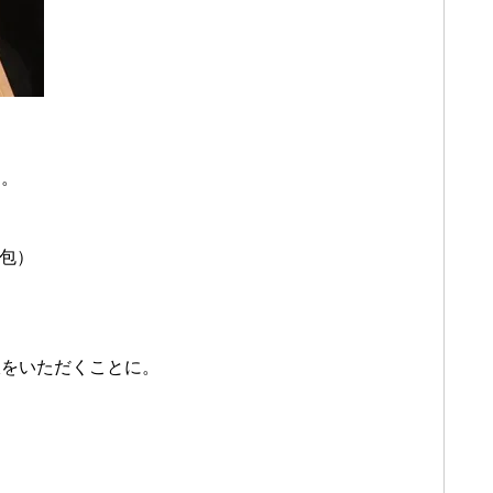
す。
籠包）
飯をいただくことに。