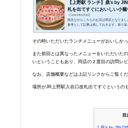
【上野駅 ランチ】鼎’s by JI
札を出てすぐにおいしい小籠包を
2022年6月8日
残念ながらこちらのお店は閉店となりまし
参考として記事は残しておきます。振り返
ですから、わが家の上野動物園詣でももう
頻繁になるにつれて、上野界隈のランチの
た。 今回もその流れのひとつの記事になります。鼎
その時いただいたランチメニューがおいしか
店 店舗概要住所：東京都台東区上野7-1-1
-6231-7745営業時間：月～金/ランチ 11:30
また前回とは異なったメニューをいただいた
L.O.14:30）ディナー...
いということもあり、同店の２度目の訪問レ
なお、店舗概要などは上記リンクからご覧く
場所がJR上野駅入谷口改札出てすぐというの
目
1
鼎’s by JIN