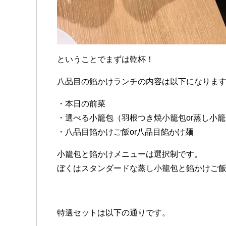
ということでまずは乾杯！
八品目の餡かけランチの内容は以下になりま
・本日の前菜
・選べる小籠包（羽根つき焼小籠包or蒸し小
・八品目餡かけご飯or八品目餡かけ麺
小籠包と餡かけメニューは選択制です。
ぼくはスタンダードな蒸し小籠包と餡かけご
特選セットは以下の通りです。