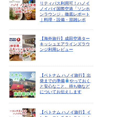
リティパス利用可！ハノイ
ノイバイ国際空港「ソンホ
ンラウンジ」徹底レポート
｜料理・設備・混雑レポ
【海外旅行】成田空港ター
キッシュエアラインズラウ
ンジ利用レビュー
【ベトナム ハノイ旅行】出
発までの準備
やっておく
と安心なこと、持ち物など
についてお伝えします
【ベトナム ハノイ旅行】イ