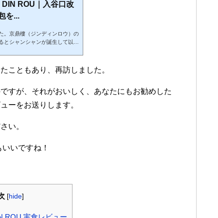
N DIN ROU｜入谷口改
...
た。京鼎樓（ジンディンロウ）の
るとシャンシャンが誕生して以来
すぐ5年になります。上野訪問が
場所も同時に開拓できてきまし
’s by JIN DIN ROU 上野
ったこともあり、再訪しました。
 JR上野駅入谷口改札外TEL：03
～15:00（L.O.14:30、ドリンク
のですが、それがおいしく、あなたにもお勧めした
ビューをお送りします。
ださい。
もいいですね！
次
[
hide
]
 DIN ROU 実食レビュー