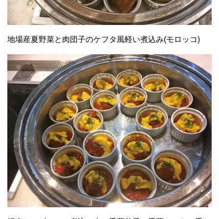
地場産夏野菜と肉団子のケフタ風軽い煮込み(モロッコ)