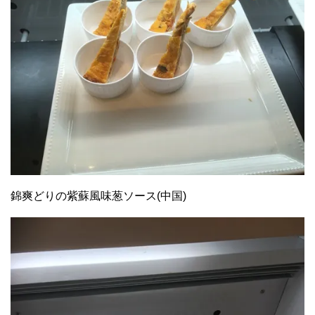
錦爽どりの紫蘇風味葱ソース(中国)