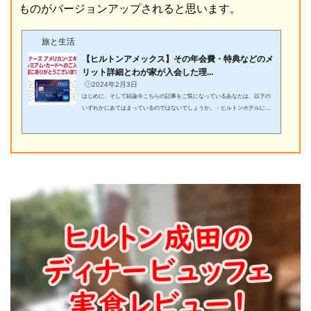
ものがバージョンアップされると思います。
旅と生活
【ヒルトンアメックス】その年会費・特典などのメ
リット詳細とわが家が入会した理...
2024年2月3日
はじめに、そして結論今こちらの記事をご覧になっているあなたは、以下の
いずれかにあてはまっているのではないでしょうか。・ヒルトンホテルに宿
泊することが好き！宿泊をもっと楽しみたい！・現在持っているダイヤモン
ドやゴールドといったヒルトンホテルのステイタスを翌年度もキープする方
法を検討している・これまでも旅行などでヒルトンホテルを年に数回利用し
ているが、もっと有利に宿泊できる方法を探している・ヒルトンアメックス
カードに入会しようかどうしようか迷っている。それぞれのカードが持って
いる特典も理解してい...