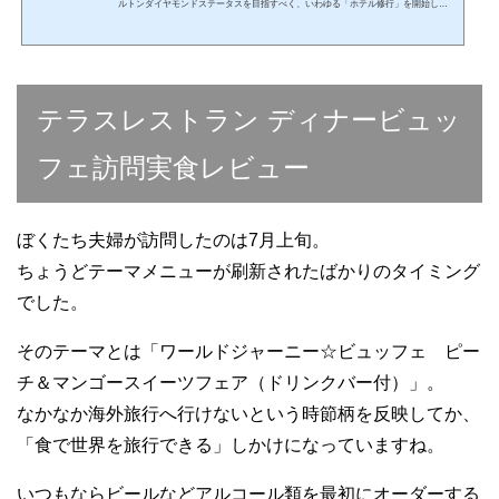
ルトンダイヤモンドステータスを目指すべく、いわゆる「ホテル修行」を開始しま
した。ヒルトンホテルが実施していた宿泊料30％オフのセールス期間に、今回のダ
イヤモンドステータス獲得に必要な9泊分をあらかじめまとめて予約していたので
す。とはいえぼくは会社員。仕事柄「ワーケーション」と銘うって9連泊することは
なかなか難しく、2泊3日を3回、3泊4日を1回と計4回にわけてこれから「ダイヤモン
ド修行」をしていきます。今回の記事はその初回という...
テラスレストラン ディナービュッ
フェ訪問実食レビュー
ぼくたち夫婦が訪問したのは7月上旬。
ちょうどテーマメニューが刷新されたばかりのタイミング
でした。
そのテーマとは「ワールドジャーニー☆ビュッフェ ピー
チ＆マンゴースイーツフェア（ドリンクバー付）」。
なかなか海外旅行へ行けないという時節柄を反映してか、
「食で世界を旅行できる」しかけになっていますね。
いつもならビールなどアルコール類を最初にオーダーする