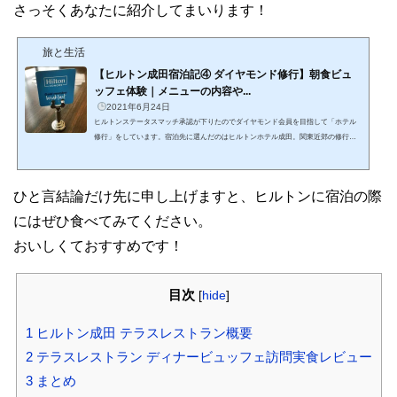
さっそくあなたに紹介してまいります！
旅と生活
【ヒルトン成田宿泊記④ ダイヤモンド修行】朝食ビュ
ッフェ体験｜メニューの内容や...
2021年6月24日
ヒルトンステータスマッチ承認が下りたのでダイヤモンド会員を目指して「ホテル
修行」をしています。宿泊先に選んだのはヒルトンホテル成田。関東近郊の修行先
ホテルとしてよく選ばれているところです。ぼくの場合は複数回に分けて都合9泊す
る予定であり、その時々で異なった朝食がいただけるのも楽しみのひとつ。そこで
本記事ではヒルトンホテル成田のビュッフェ形式の朝食について詳細にレポートし
ひと言結論だけ先に申し上げますと、ヒルトンに宿泊の際
てまいります。かなり満足度の高い朝食がいただけることを最初にお伝えしておき
ます！朝食の料金は？ビュッフェ形式の朝食を別途オーダ...
にはぜひ食べてみてください。
おいしくておすすめです！
目次
[
hide
]
1
ヒルトン成田 テラスレストラン概要
2
テラスレストラン ディナービュッフェ訪問実食レビュー
3
まとめ