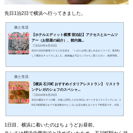
先日1泊2日で横浜へ行ってきました。
旅と生活
【ホテルエディット横濱 宿泊記】アクセスとルームツ
アー（お部屋の紹介）、館内施...
2024年4月20日
先日の1泊2日銀座ステイに引き続き、「いかにお得に楽しめるかシリーズ」第2弾と
して横浜をチョイスしました。銀座編は下記リンクからご覧ください。銀座同様横
浜も自宅から日帰りで十分楽しめる距離ではありますが、とある方法を利用して安
いレートで予約できたので週末旅行をしてきました（本記事最後にその予約方法も
お知らせします）。今回宿泊先に選んだのがホテルエディット横濱（以下、エディ
旅と生活
ット横濱）。不動産事業や建築設計、まちづくりの企画やホテル、シェアハウスな
どを運営するUDS株式会社が手掛けるホテル事業のひとつ...
【横浜 石川町 おすすめイタリアレストラン】 リストラ
ンテレガのシェフのスペシャ...
2024年4月20日
先日の横浜ステイの際、夕食に訪問したのが本日レポートするリストランテレガ。J
R石川町駅南口をでて徒歩数分のところにお店を構えるイタリア料理店です。今回の
横浜ステイが先の銀座ステイに引き続き「いかにお得に楽しめるかシリーズ」とい
うこともあり、先のホテルエディット横濱の紹介記事同様（こちらはHafHを使って
お得に宿泊！）、破格の値段でおいしい「シェフのおまかせコース（ひとり9,900
1日目、横浜に着いたのはちょうどお昼前。
円・税サ込）」をいただくことができました。ということで今回はリストランテレ
ガでの最上位コースメニューにあたる「シェフのおまかせ...