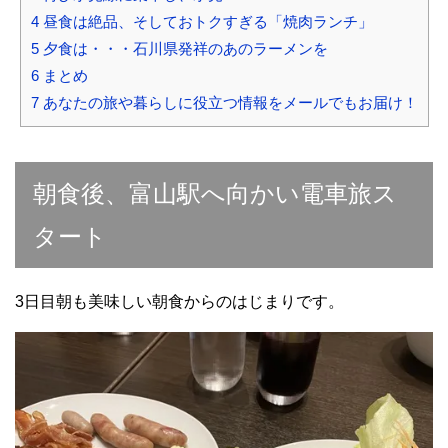
4
昼食は絶品、そしておトクすぎる「焼肉ランチ」
5
夕食は・・・石川県発祥のあのラーメンを
6
まとめ
7
あなたの旅や暮らしに役立つ情報をメールでもお届け！
朝食後、富山駅へ向かい電車旅ス
タート
3日目朝も美味しい朝食からのはじまりです。