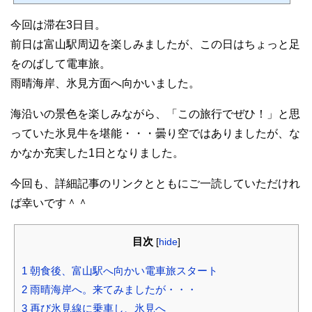
ができ、ちょっと観光するにはぴったりのスポットを訪れていますので、詳細記事
のリンクとともに参考にしていただければ幸いです。朝は久々のビュッフェを堪能
今回は滞在3日目。
夏の富山旅行２日目の朝。昨年12月以来のビュッフェをいただきにホテル２Fの「ko
rare」へ。相変わらず安定のクオリティで、自然と食欲...
前日は富山駅周辺を楽しみましたが、この日はちょっと足
をのばして電車旅。
雨晴海岸、氷見方面へ向かいました。
海沿いの景色を楽しみながら、「この旅行でぜひ！」と思
っていた氷見牛を堪能・・・曇り空ではありましたが、な
かなか充実した1日となりました。
今回も、詳細記事のリンクとともにご一読していただけれ
ば幸いです＾＾
目次
[
hide
]
1
朝食後、富山駅へ向かい電車旅スタート
2
雨晴海岸へ。来てみましたが・・・
3
再び氷見線に乗車し、氷見へ