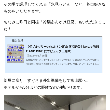
その場で調理してくれる「氷見うどん」など、各自好きな
ものをいただきます。
ちなみに昨日と同様「冷製あんかけ豆腐」もいただきまし
た！
旅と生活
【ダブルツリーbyヒルトン富山 宿泊記②】korare WIN
E AND DINE にてビュッフェ形式...
2024年1月28日
先日当ブログにてレポートしたダブルツリーbyヒルトン富山のルームツアー記事に
引き続き、同ホテルの朝食についてレビューします。では、さっそくまいりましょ
う♪朝食の料金、会場は？ダブルツリーbyヒルトン富山の朝食料金は大人3,800円、子
供（6～12歳まで）1,900円。いずれも税・サ込みの価格になります。会場は2F「kora
re WINE AND DINE （オールデイダイニング）」にて、ビュッフェ形式での提供に
部屋に戻り、すぐさま外出準備をして富山駅へ。
なります。クリスマスディナーをいただいたところと同じです。なお朝食の時間
は、6時半から10時（最終入店9時半）になります。ダブル...
ホテルから5分ほどの距離なのが助かります。