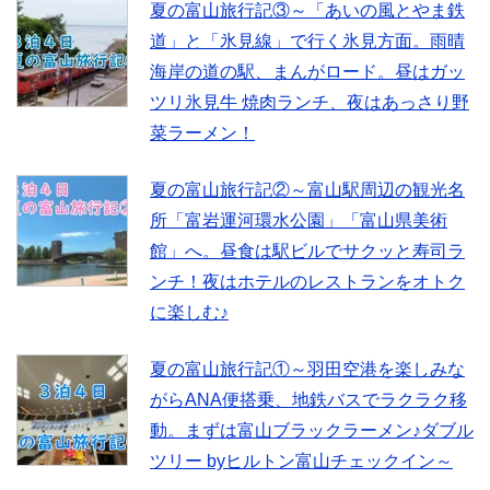
夏の富山旅行記③～「あいの風とやま鉄
道」と「氷見線」で行く氷見方面。雨晴
海岸の道の駅、まんがロード。昼はガッ
ツリ氷見牛 焼肉ランチ、夜はあっさり野
菜ラーメン！
夏の富山旅行記②～富山駅周辺の観光名
所「富岩運河環水公園」「富山県美術
館」へ。昼食は駅ビルでサクッと寿司ラ
ンチ！夜はホテルのレストランをオトク
に楽しむ♪
夏の富山旅行記①～羽田空港を楽しみな
がらANA便搭乗、地鉄バスでラクラク移
動。まずは富山ブラックラーメン♪ダブル
ツリー byヒルトン富山チェックイン～