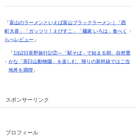
「
富山のラーメンといえば富山ブラックラーメン｜「西
町大喜」「ガッツリ！えびすこ」「麺家 いろは」食べく
らべレビュー
」
「
1泊2日長野旅行記②～「駅そば」で始まる朝。自然豊
かな「茶臼山動物園」を楽しむ。帰りの新幹線ではご当
地丼を満喫
」
スポンサーリンク
プロフィール