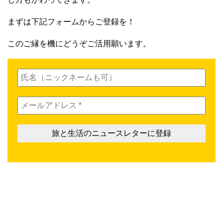
まずは下記フォームからご登録を！
このご縁を機にどうぞご活用願います。
氏
名
（ニ
メ
ッ
ー
ク
ル
ネ
ア
ー
ド
ム
レ
も
ス
可）
*