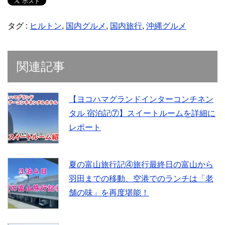
タグ :
ヒルトン
,
国内グルメ
,
国内旅行
,
沖縄グルメ
関連記事
【ヨコハマグランドインターコンチネン
タル 宿泊記⑦】スイートルームを詳細に
レポート
夏の富山旅行記④旅行最終日の富山から
羽田までの移動、空港でのランチは「老
舗の味」を再度堪能！