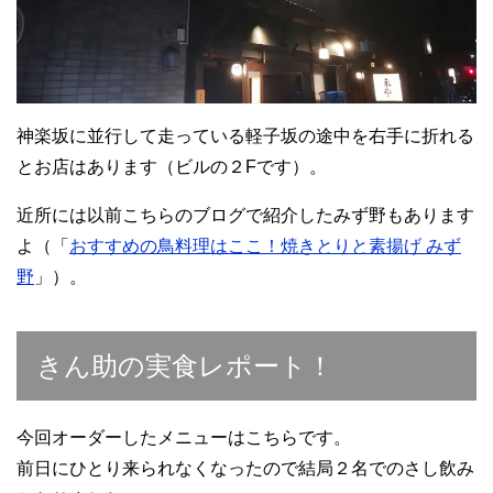
神楽坂に並行して走っている軽子坂の途中を右手に折れる
とお店はあります（ビルの２Fです）。
近所には以前こちらのブログで紹介したみず野もあります
よ（「
おすすめの鳥料理はここ！焼きとりと素揚げ みず
野
」）。
きん助の実食レポート！
今回オーダーしたメニューはこちらです。
前日にひとり来られなくなったので結局２名でのさし飲み