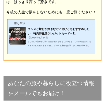
は、はっきり言って驚きです。
今後の人生で損をしないためにも一度ご覧ください！
旅と生活
グルメと旅行が好きな方にぜひともおすすめした
い！特典特化型クレジットカード～T...
2024年1月24日
はじめに本記事をご覧いただきありがとうございます。これからあなたには
タイトルにもありますように、グルメと旅行をお得にかつ奥行き深く楽しめ
るクレジットカードを紹介するわけですが、その前にひとつお伝えしたいこ
とがあります。それは当ブログの基本方針です（かたくるしく感じられたら
すみません・汗。かるくお読みください！）。わが家ではクレジットカード
やホテルステイタス、航空会社のステイタスなどを活用した旅行をしていま
すので、当ブログの記事を通してあなたやあなたのご家族とぴったりあうも
の、これは使えそうだ...
あなたの旅や暮らしに役立つ情報
をメールでもお届け！