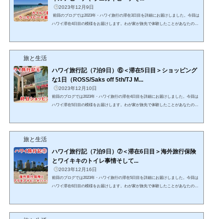
2023年12月9日
前回のブログでは2023年・ハワイ旅行の滞在3日目を詳細にお届けしました。今回は
ハワイ滞在4日目の模様をお届けします。わが家が旅先で体験したことがあなたのハ
ワイ旅行の参考になればとてもうれしいです。また本記事中で特に詳しく知ってほ
しい内容には詳細記事のリンクを貼っております。そちらもあわせてご覧いただく
ことで、あなたのハワイ旅行がより充実したものになることを祈っております。そ
旅と生活
れでは滞在4日目、始めます！4日目はTheBusを利用してカイルア方面に行ってきま
した。カイルアビーチとラニカイビーチの海の青...
ハワイ旅行記（7泊9日）⑥＜滞在5日目＞ショッピング
な1日（ROSS/Saks off 5th/TJ M...
2023年12月10日
前回のブログでは2023年・ハワイ旅行の滞在4日目を詳細にお届けしました。今回は
ハワイ滞在5日目の模様をお届けします。わが家が旅先で体験したことがあなたのハ
ワイ旅行の参考になればとてもうれしいです。また本記事中で特に詳しく知ってほ
しい内容には詳細記事のリンクを貼っております。そちらもあわせてご覧いただく
ことで、あなたのハワイ旅行がより充実したものになることを祈っております。そ
旅と生活
れでは滞在5日目、始めます！5日目はアラモアナ周辺のお店をめぐる買い物の一日
になりました。買い物前に訪問したのがヒルトンハワイ...
ハワイ旅行記（7泊9日）➆＜滞在6日目＞海外旅行保険
とワイキキのトイレ事情そして...
2023年12月16日
前回のブログでは2023年・ハワイ旅行の滞在5日目を詳細にお届けしました。今回は
ハワイ滞在6日目の模様をお届けします。わが家が旅先で体験したことがあなたのハ
ワイ旅行の参考になればとてもうれしいです。また本記事中で特に詳しく知ってほ
しい内容には詳細記事のリンクを貼っております。そちらもあわせてご覧いただく
ことで、あなたのハワイ旅行がより充実したものになることを祈っております。そ