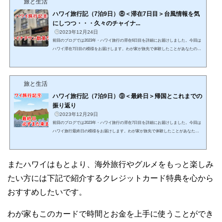
旅と生活
れでは滞在6日目、始めます！今回の旅行も終盤にさしかかった6日目は午前中に帰
国に向けての荷物の整理をしたあと、以前投稿したワイ...
ハワイ旅行記（7泊9日）⑧＜滞在7日目＞台風情報を気
にしつつ・・・久々のチャイナ...
2023年12月24日
前回のブログでは2023年・ハワイ旅行の滞在6日目を詳細にお届けしました。今回は
ハワイ滞在7日目の模様をお届けします。わが家が旅先で体験したことがあなたのハ
ワイ旅行の参考になればとてもうれしいです。また本記事中で特に詳しく知ってほ
しい内容には詳細記事のリンクを貼っております。そちらもあわせてご覧いただく
ことで、あなたのハワイ旅行がより充実したものになることを祈っております。そ
旅と生活
れでは滞在7日目、始めます！いよいよ翌日は帰国日となった7日目は、帰国便の台
風影響について情報を得るためANAマハロラウンジへ向か...
ハワイ旅行記（7泊9日）⑨＜最終日＞帰国とこれまでの
振り返り
2023年12月29日
前回のブログでは2023年・ハワイ旅行の滞在7日目を詳細にお届けしました。今回は
ハワイ旅行最終日の模様をお届けします。わが家が旅先で体験したことがあなたの
ハワイ旅行の参考になればとてもうれしいです。また本記事中で特に詳しく知って
ほしい内容には詳細記事のリンクを貼っております。そちらもあわせてご覧いただ
くことで、あなたのハワイ旅行がより充実したものになることを祈っております。
またハワイはもとより、海外旅行やグルメをもっと楽しみ
それでは滞在最終日、始めます！ハワイ旅行最終日は朝8時にコンドミニアムをチェ
ックアウトすることからはじまります。空港までのタク...
たい方には下記で紹介するクレジットカード特典を心から
おすすめしたいです。
わが家もこのカードで時間とお金を上手に使うことができ