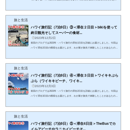
たのハワイ旅行の参考になればとてもうれしいです。本記事中で特に詳しく知って
ほしい内容には詳細記事のリンクを貼っております。そちらもあわせてご覧いただ
くことで、あなたのハワイ旅行がより充実したものになることを祈っております。
旅と生活
それでは滞在1日目、始めます！成田空港でスーツケースをピックアップ！ そしてチ
ェックインへ。わが家では旅行の際、恒例行事にしてい...
ハワイ旅行記（7泊9日）③＜滞在２日目＞bikiを使って
終日観光そしてスーパーの食材...
2023年12月2日
前回のブログでは2023年・ハワイ旅行の滞在1日目を詳細にお届けしました。今回は
ハワイ滞在2日目の模様をお届けします。わが家が旅先で体験したことがあなたのハ
ワイ旅行の参考になればとてもうれしいです。また本記事中で特に詳しく知ってほ
しい内容には詳細記事のリンクを貼っております。そちらもあわせてご覧いただく
ことで、あなたのハワイ旅行がより充実したものになることを祈っております。そ
旅と生活
れでは滞在2日目、始めます！朝食は軽めに2日目の朝食はマフィンとセブンイレブ
ンで購入したドリンクなどをいただきました。わが家の...
ハワイ旅行記（7泊9日）④＜滞在３日目＞ワイキキぶら
ぶら（ワイキキビーチ、ワイキ...
2023年12月3日
前回のブログでは2023年・ハワイ旅行の滞在2日目を詳細にお届けしました。今回は
ハワイ滞在3日目の模様をお届けします。わが家が旅先で体験したことがあなたのハ
ワイ旅行の参考になればとてもうれしいです。また本記事中で特に詳しく知ってほ
しい内容には詳細記事のリンクを貼っております。そちらもあわせてご覧いただく
ことで、あなたのハワイ旅行がより充実したものになることを祈っております。そ
旅と生活
れでは滞在3日目、始めます！3日目のおもな活動は午前中にワイキキビーチへ行
き、午後はワイキキ内にある各種クレジットカードラウン...
ハワイ旅行記（7泊9日）⑤＜滞在4日目＞TheBusでカ
イルアビーチやラニカイビーチそ...