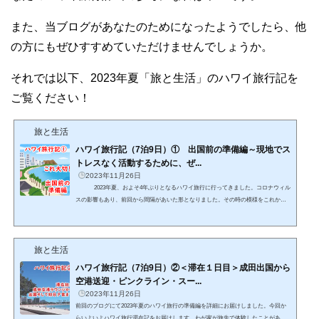
また、当ブログがあなたのためになったようでしたら、他
の方にもぜひすすめていただけませんでしょうか。
それでは以下、2023年夏「旅と生活」のハワイ旅行記を
ご覧ください！
旅と生活
ハワイ旅行記（7泊9日）① 出国前の準備編～現地でス
トレスなく活動するために、ぜ...
2023年11月26日
2023年夏、およそ4年ぶりとなるハワイ旅行に行ってきました。コロナウィル
スの影響もあり、前回から間隔があいた形となりました。その時の模様をこれから9
回にわたりお届けいたします。わが家がハワイ旅行中実際に体験したことをベース
にしたものやことを滞在日別にレポートしていきますので、あなたのハワイ旅行時
の参考になればうれしいです！それでは本日から7泊9日のハワイ旅行記の始まりで
旅と生活
す！チケットが安く取れた！今回のハワイ旅行は実に4年ぶ...
ハワイ旅行記（7泊9日）②＜滞在１日目＞成田出国から
空港送迎・ピンクライン・スー...
2023年11月26日
前回のブログにて2023年夏のハワイ旅行の準備編を詳細にお届けしました。今回か
らいよいよハワイ旅行滞在記をお届けします。わが家が旅先で体験したことがあな