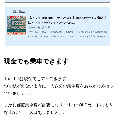
検討されているのではありませんか？そこで本記事ではワイキキに着いたらすぐにT
he Busを利用できるよう、ハワイ出発前に国内でできる事前準備をお伝えします。
旅と生活
また本記事最後には、ハワイ渡航前に知っておいた方がお得な情報も掲載していま
す。3分ほどお時間をいただければ、こちらに掲載のす...
【ハワイ The Bus（ザ・バス）】HOLOカードの購入方
法とマイアカウントページへの...
2023年9月17日
（本記事は「HOLOカードのアカウント作成方法～ハワイ出発前にできる事前準備編
～」に連動しています。未読の方やHOLOカードのアカウントを見取得の方はそちら
からご覧ください）それではさっそく本記事にて、ハワイ到着後にどのようにHOLO
カードを購入したかをぼくたちの現地での購入例を交えながら紹介してまいりま
す。HOLOカードのお値段は？カードを購入するには以下の費用が必要になりま
す。・カード本体代：2ドル・チャージ代：乗車賃相当（わが家は1day pass/$7.5分を
現金でも乗車できます
チャージ）・現金（カード支払不可）そしてHOLOカードを購入...
The Busは現金でも乗車できます。
つり銭が出ないように、人数分の乗車賃をあらかじめ持っ
ていましょう。
しかし都度乗車賃が必要になります（HOLOカードのよう
な上記サービスはありません）。