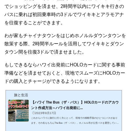
でショッピングを済ませ、2時間半以内にワイキキ行きの
バスに乗れば初回乗車時の3ドルでワイキキとアラモアナ
を往復することができます。
わが家もチャイナタウンをはじめホノルルダウンタウンを
散策する際、2時間半ルールを活用してワイキキとダウン
タウン間を往復3ドルで済ませました。
もしできるならハワイ出発前にHOLOカードに関する事前
準備などを済ませておくと、現地でスムーズにHOLOカー
ドの購入とチャージができるようになります。
旅と生活
【ハワイ The Bus（ザ・バス）】HOLOカードのアカウ
ント作成方法～ハワイ出発前に...
2023年9月17日
これからハワイに旅行に行く方にとって、現地での移動手段のひとつにバスがあり
ます。その名もちろんThe Bus（ザ・バス）。ホノルル市が公営バスを運営していま
す。このページをご覧になっているということはThe Busでオアフ島をめぐりたいと