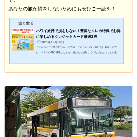
で。
あなたの旅が損をしないためにもぜひご一読を！
旅と生活
ハワイ旅行で損をしない！豊富なクレカ特典でお得
に楽しめるクレジットカード厳選3選
2023年12月30日
これからハワイ旅行に行かれる方や、これからハワイ旅行を計画される方
に、ホテルや飛行機選びとともにぜひとも検討していただきたいことがあり
ます。それはクレジットカード。「外国で現金を持ち歩くのは危険だし、ハ
ワイはアメリカのひとつの州だからクレジットカードでの支払いがスタンダ
ードなのは理解できるけど、今手持ちのクレカじゃダメなの？」と疑問に思
われる方も多いでしょう。もちろんVISAやMaster、アメックスやJCBなど、
メジャーなクレジットカードを2、3枚持っていれば現地で支払いに困ること
はまずありません。しかし...