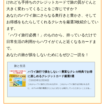
けれども手持ちのクレジットカードで旅の質がぐんと
大きく変わってくることをご存じですか？
あなたのハワイ旅にさらなる奥行きと豊かさ、そして
お得感をもたらしてくれるクレカを厳選3枚紹介してい
ます。
「ハワイ旅行必携！」のものから、持っているだけで
日常生活の利用からハワイがぐんと近くなるカードま
で。
あなたの旅が損をしないためにもぜひご一読を！
旅と生活
ハワイ旅行で損をしない！豊富なクレカ特典でお得
に楽しめるクレジットカード厳選3選
2023年12月30日
これからハワイ旅行に行かれる方や、これからハワイ旅行を計画される方
に、ホテルや飛行機選びとともにぜひとも検討していただきたいことがあり
ます。それはクレジットカード。「外国で現金を持ち歩くのは危険だし、ハ
ワイはアメリカのひとつの州だからクレジットカードでの支払いがスタンダ
ードなのは理解できるけど、今手持ちのクレカじゃダメなの？」と疑問に思
われる方も多いでしょう。もちろんVISAやMaster、アメックスやJCBなど、