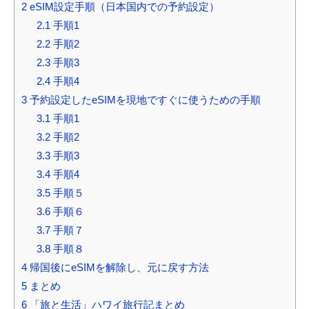
2
eSIM設定手順（日本国内での予約設定）
2.1
手順1
2.2
手順2
2.3
手順3
2.4
手順4
3
予約設定したeSIMを現地ですぐに使うための手順
3.1
手順1
3.2
手順2
3.3
手順3
3.4
手順4
3.5
手順５
3.6
手順６
3.7
手順７
3.8
手順８
4
帰国後にeSIMを解除し、元に戻す方法
5
まとめ
6
「旅と生活」ハワイ旅行記まとめ