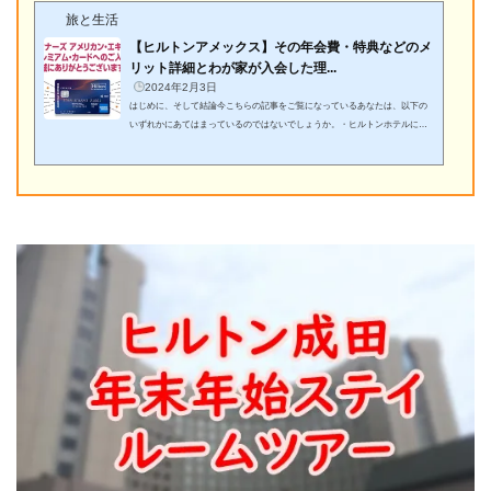
旅と生活
【ヒルトンアメックス】その年会費・特典などのメ
リット詳細とわが家が入会した理...
2024年2月3日
はじめに、そして結論今こちらの記事をご覧になっているあなたは、以下の
いずれかにあてはまっているのではないでしょうか。・ヒルトンホテルに宿
泊することが好き！宿泊をもっと楽しみたい！・現在持っているダイヤモン
ドやゴールドといったヒルトンホテルのステイタスを翌年度もキープする方
法を検討している・これまでも旅行などでヒルトンホテルを年に数回利用し
ているが、もっと有利に宿泊できる方法を探している・ヒルトンアメックス
カードに入会しようかどうしようか迷っている。それぞれのカードが持って
いる特典も理解してい...