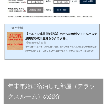
旅と生活
【ヒルトン成田宿泊記②】ホテルの無料シャトルバスで
成田駅や成田空港をラクラク移...
2021年6月13日
電車を使ってヒルトン成田に行く場合、最寄り駅はJR線・京成線とも成田空港駅か
成田駅になります。しかしそこから徒歩でヒルトン成田までというにはなかなか距
離があり、現実的にはバスかタクシーを利用することになります。そこで利用した
いのがホテルと上記駅を結ぶシャトルバス。いずれも無料で運行しているので使用
しない手はありません。今回のヒルトン成田での宿泊でもホテル⇔成田空港、ホテ
ル⇔成田駅の両区間のシャトルバスを利用してきましたので、そのレポートをして
まいります。運行概要①ホテル⇔成田空港時刻表はこちら。1時...
年末年始に宿泊した部屋（デラッ
クスルーム）の紹介