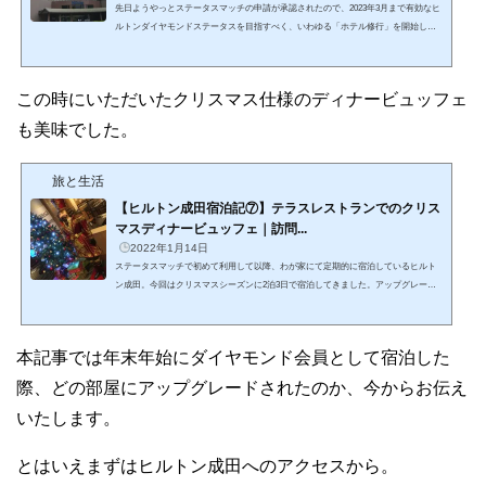
先日ようやっとステータスマッチの申請が承認されたので、2023年3月まで有効なヒ
ルトンダイヤモンドステータスを目指すべく、いわゆる「ホテル修行」を開始しま
した。ヒルトンホテルが実施していた宿泊料30％オフのセールス期間に、今回のダ
イヤモンドステータス獲得に必要な9泊分をあらかじめまとめて予約していたので
す。とはいえぼくは会社員。仕事柄「ワーケーション」と銘うって9連泊することは
この時にいただいたクリスマス仕様のディナービュッフェ
なかなか難しく、2泊3日を3回、3泊4日を1回と計4回にわけてこれから「ダイヤモン
ド修行」をしていきます。今回の記事はその初回という...
も美味でした。
旅と生活
【ヒルトン成田宿泊記⑦】テラスレストランでのクリス
マスディナービュッフェ｜訪問...
2022年1月14日
ステータスマッチで初めて利用して以降、わが家にて定期的に宿泊しているヒルト
ン成田。今回はクリスマスシーズンに2泊3日で宿泊してきました。アップグレード
された部屋は前回紹介した時と同じデラックスツインの上層階ルームなので下記リ
ンクをご参照ください。さて、今回の本題はクリスマスシーズンのスペシャルディ
ナービュッフェの紹介です。通常期のビュッフェとどこが異なるのか、メニューの
本記事では年末年始にダイヤモンド会員として宿泊した
写真をふんだんに使いながら紹介してまいります！ヒルトン成田 テラスレストラ
ン店舗概要電話：0476-33-0333営業時間：6:30～22:00(L.O...
際、どの部屋にアップグレードされたのか、今からお伝え
いたします。
とはいえまずはヒルトン成田へのアクセスから。