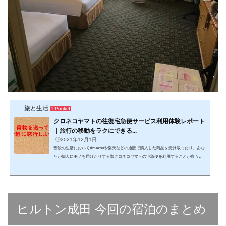
旅と生活
1 Pocket
クロネコヤマトの往復宅急便サービス利用体験レポート
｜旅行の移動をラクにできる...
2021年12月1日
普段の生活においてAmazonや楽天などの通販で購入した商品を受け取ったり、あな
たが知人にモノを届けたりする際クロネコヤマトの宅急便を利用することが多々あ
ると思います。もっといえば宅急便というもの自体がすでに空気のようにインフラ
化されていますね。そんなヤマト便のサービスのひとつとして、あなたの荷物を自
宅と宿泊施設間で往復で運んでくれるというものがあります。そこで今回思い切っ
て利用してみたところとても便利なサービスでした！ですのであなたにも一度使っ
てみることをおすすめすることをかねて、レポートしてま...
ヒルトン成田 今回の宿泊のまとめ