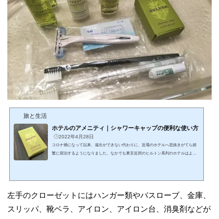
旅と生活
ホテルのアメニティ｜シャワーキャップの便利な使い方
2022年4月28日
コロナ禍になって以来、遠出ができない代わりに、近場のホテルへ息抜きがてら頻
繁に宿泊するようになりました。なかでも東京近郊のヒルトン系列のホテルはよく
利用しています。チェックイン後部屋に入ると、取材を兼ねて部屋の撮影をするわ
けですが、バスルームにはシャンプーやコンディショナーのミニボトルなどのアメ
ニティが一通り並べられています。たとえば下の写真はヒルトンホテルのアメニテ
ィ一式なります。そんなアメニティのひとつにシャワーキャップがあります。あな
左手のクローゼットにはハンガー類やバスローブ、金庫、
たはシャワーキャップを利用したことはありますか？実は...
スリッパ、靴ベラ、アイロン、アイロン台、消臭剤などが