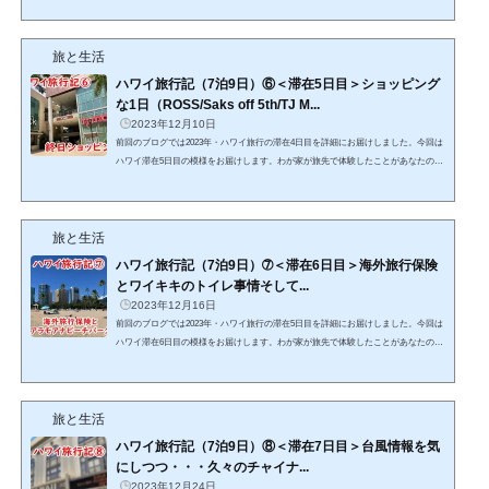
しい内容には詳細記事のリンクを貼っております。そちらもあわせてご覧いただく
ことで、あなたのハワイ旅行がより充実したものになることを祈っております。そ
旅と生活
れでは滞在4日目、始めます！4日目はTheBusを利用してカイルア方面に行ってきま
した。カイルアビーチとラニカイビーチの海の青...
ハワイ旅行記（7泊9日）⑥＜滞在5日目＞ショッピング
な1日（ROSS/Saks off 5th/TJ M...
2023年12月10日
前回のブログでは2023年・ハワイ旅行の滞在4日目を詳細にお届けしました。今回は
ハワイ滞在5日目の模様をお届けします。わが家が旅先で体験したことがあなたのハ
ワイ旅行の参考になればとてもうれしいです。また本記事中で特に詳しく知ってほ
しい内容には詳細記事のリンクを貼っております。そちらもあわせてご覧いただく
ことで、あなたのハワイ旅行がより充実したものになることを祈っております。そ
旅と生活
れでは滞在5日目、始めます！5日目はアラモアナ周辺のお店をめぐる買い物の一日
になりました。買い物前に訪問したのがヒルトンハワイ...
ハワイ旅行記（7泊9日）➆＜滞在6日目＞海外旅行保険
とワイキキのトイレ事情そして...
2023年12月16日
前回のブログでは2023年・ハワイ旅行の滞在5日目を詳細にお届けしました。今回は
ハワイ滞在6日目の模様をお届けします。わが家が旅先で体験したことがあなたのハ
ワイ旅行の参考になればとてもうれしいです。また本記事中で特に詳しく知ってほ
しい内容には詳細記事のリンクを貼っております。そちらもあわせてご覧いただく
ことで、あなたのハワイ旅行がより充実したものになることを祈っております。そ
旅と生活
れでは滞在6日目、始めます！今回の旅行も終盤にさしかかった6日目は午前中に帰
国に向けての荷物の整理をしたあと、以前投稿したワイ...
ハワイ旅行記（7泊9日）⑧＜滞在7日目＞台風情報を気
にしつつ・・・久々のチャイナ...
2023年12月24日