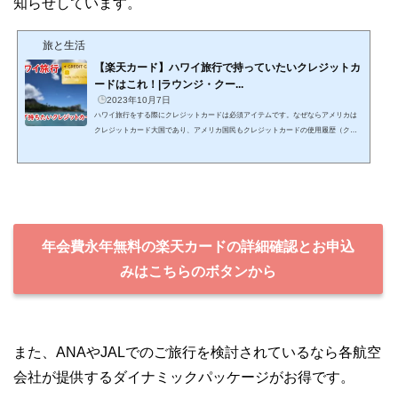
知らせしています。
旅と生活
【楽天カード】ハワイ旅行で持っていたいクレジットカ
ードはこれ！|ラウンジ・クー...
2023年10月7日
ハワイ旅行をする際にクレジットカードは必須アイテムです。なぜならアメリカは
クレジットカード大国であり、アメリカ国民もクレジットカードの使用履歴（クレ
ヒス）が、その人の社会的信用度合いに直結しているからです。われわれ旅行者に
とってクレヒスなどは関係ありませんが、ハワイ旅行の際にクレジットカードは必
ず持って行ってください。ホテルの宿泊代をはじめ、決済のほとんどはクレジット
カードですますことになります。とはいえどんなクレジットカードをもてばいいの
でしょうか？実は所有しているクレジットカードによって...
年会費永年無料の楽天カードの詳細確認とお申込
みはこちらのボタンから
また、ANAやJALでのご旅行を検討されているなら各航空
会社が提供するダイナミックパッケージがお得です。