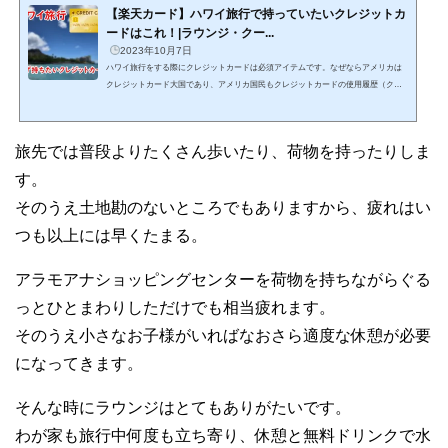
【楽天カード】ハワイ旅行で持っていたいクレジットカ
ードはこれ！|ラウンジ・クー...
2023年10月7日
ハワイ旅行をする際にクレジットカードは必須アイテムです。なぜならアメリカは
クレジットカード大国であり、アメリカ国民もクレジットカードの使用履歴（クレ
ヒス）が、その人の社会的信用度合いに直結しているからです。われわれ旅行者に
とってクレヒスなどは関係ありませんが、ハワイ旅行の際にクレジットカードは必
ず持って行ってください。ホテルの宿泊代をはじめ、決済のほとんどはクレジット
旅先では普段よりたくさん歩いたり、荷物を持ったりしま
カードですますことになります。とはいえどんなクレジットカードをもてばいいの
でしょうか？実は所有しているクレジットカードによって...
す。
そのうえ土地勘のないところでもありますから、疲れはい
つも以上には早くたまる。
アラモアナショッピングセンターを荷物を持ちながらぐる
っとひとまわりしただけでも相当疲れます。
そのうえ小さなお子様がいればなおさら適度な休憩が必要
になってきます。
そんな時にラウンジはとてもありがたいです。
わが家も旅行中何度も立ち寄り、休憩と無料ドリンクで水