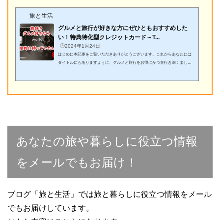
旅と生活
グルメと旅行が好きな方にぜひともおすすめした
い！特典特化型クレジットカード～T...
2024年1月24日
はじめに本記事をご覧いただきありがとうございます。これからあなたには
タイトルにもありますように、グルメと旅行をお得にかつ奥行き深く楽しめ
るクレジットカードを紹介するわけですが、その前にひとつお伝えしたいこ
とがあります。それは当ブログの基本方針です（かたくるしく感じられたら
すみません・汗。かるくお読みください！）。わが家ではクレジットカード
やホテルステイタス、航空会社のステイタスなどを活用した旅行をしていま
すので、当ブログの記事を通してあなたやあなたのご家族とぴったりあうも
の、これは使えそうだ...
あなたの旅や暮らしに役立つ情報
をメールでもお届け！
ブログ「旅と生活」では旅と暮らしに役立つ情報をメール
でもお届けしています。