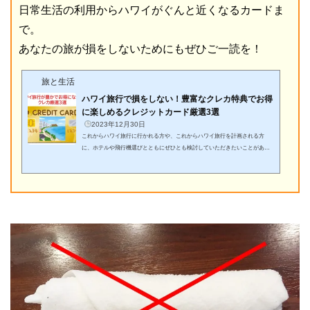
日常生活の利用からハワイがぐんと近くなるカードま
で。
あなたの旅が損をしないためにもぜひご一読を！
旅と生活
ハワイ旅行で損をしない！豊富なクレカ特典でお得
に楽しめるクレジットカード厳選3選
2023年12月30日
これからハワイ旅行に行かれる方や、これからハワイ旅行を計画される方
に、ホテルや飛行機選びとともにぜひとも検討していただきたいことがあり
ます。それはクレジットカード。「外国で現金を持ち歩くのは危険だし、ハ
ワイはアメリカのひとつの州だからクレジットカードでの支払いがスタンダ
ードなのは理解できるけど、今手持ちのクレカじゃダメなの？」と疑問に思
われる方も多いでしょう。もちろんVISAやMaster、アメックスやJCBなど、
メジャーなクレジットカードを2、3枚持っていれば現地で支払いに困ること
はまずありません。しかし...