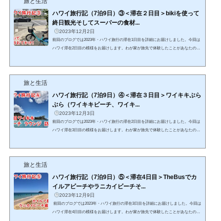
旅と生活
ェックインへ。わが家では旅行の際、恒例行事にしてい...
ハワイ旅行記（7泊9日）③＜滞在２日目＞bikiを使って
終日観光そしてスーパーの食材...
2023年12月2日
前回のブログでは2023年・ハワイ旅行の滞在1日目を詳細にお届けしました。今回は
ハワイ滞在2日目の模様をお届けします。わが家が旅先で体験したことがあなたのハ
ワイ旅行の参考になればとてもうれしいです。また本記事中で特に詳しく知ってほ
しい内容には詳細記事のリンクを貼っております。そちらもあわせてご覧いただく
ことで、あなたのハワイ旅行がより充実したものになることを祈っております。そ
旅と生活
れでは滞在2日目、始めます！朝食は軽めに2日目の朝食はマフィンとセブンイレブ
ンで購入したドリンクなどをいただきました。わが家の...
ハワイ旅行記（7泊9日）④＜滞在３日目＞ワイキキぶら
ぶら（ワイキキビーチ、ワイキ...
2023年12月3日
前回のブログでは2023年・ハワイ旅行の滞在2日目を詳細にお届けしました。今回は
ハワイ滞在3日目の模様をお届けします。わが家が旅先で体験したことがあなたのハ
ワイ旅行の参考になればとてもうれしいです。また本記事中で特に詳しく知ってほ
しい内容には詳細記事のリンクを貼っております。そちらもあわせてご覧いただく
ことで、あなたのハワイ旅行がより充実したものになることを祈っております。そ
旅と生活
れでは滞在3日目、始めます！3日目のおもな活動は午前中にワイキキビーチへ行
き、午後はワイキキ内にある各種クレジットカードラウン...
ハワイ旅行記（7泊9日）⑤＜滞在4日目＞TheBusでカ
イルアビーチやラニカイビーチそ...
2023年12月9日
前回のブログでは2023年・ハワイ旅行の滞在3日目を詳細にお届けしました。今回は
ハワイ滞在4日目の模様をお届けします。わが家が旅先で体験したことがあなたのハ
ワイ旅行の参考になればとてもうれしいです。また本記事中で特に詳しく知ってほ