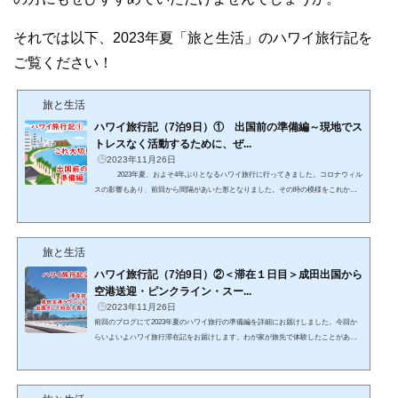
それでは以下、2023年夏「旅と生活」のハワイ旅行記を
ご覧ください！
旅と生活
ハワイ旅行記（7泊9日）① 出国前の準備編～現地でス
トレスなく活動するために、ぜ...
2023年11月26日
2023年夏、およそ4年ぶりとなるハワイ旅行に行ってきました。コロナウィル
スの影響もあり、前回から間隔があいた形となりました。その時の模様をこれから9
回にわたりお届けいたします。わが家がハワイ旅行中実際に体験したことをベース
にしたものやことを滞在日別にレポートしていきますので、あなたのハワイ旅行時
の参考になればうれしいです！それでは本日から7泊9日のハワイ旅行記の始まりで
旅と生活
す！チケットが安く取れた！今回のハワイ旅行は実に4年ぶ...
ハワイ旅行記（7泊9日）②＜滞在１日目＞成田出国から
空港送迎・ピンクライン・スー...
2023年11月26日
前回のブログにて2023年夏のハワイ旅行の準備編を詳細にお届けしました。今回か
らいよいよハワイ旅行滞在記をお届けします。わが家が旅先で体験したことがあな
たのハワイ旅行の参考になればとてもうれしいです。本記事中で特に詳しく知って
ほしい内容には詳細記事のリンクを貼っております。そちらもあわせてご覧いただ
くことで、あなたのハワイ旅行がより充実したものになることを祈っております。
それでは滞在1日目、始めます！成田空港でスーツケースをピックアップ！ そしてチ