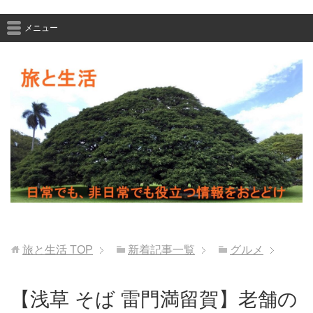
メニュー
旅と生活
TOP
新着記事一覧
グルメ
【浅草 そば 雷門満留賀】老舗の