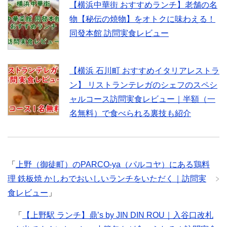
【横浜中華街 おすすめランチ】老舗の名
物【秘伝の焼物】をオトクに味わえる！
同發本館 訪問実食レビュー
【横浜 石川町 おすすめイタリアレストラ
ン】 リストランテレガのシェフのスペシ
ャルコース訪問実食レビュー｜半額（一
名無料）で食べられる裏技も紹介
「
上野（御徒町）のPARCO-ya（パルコヤ）にある鶏料
理 鉄板焼 かしわでおいしいランチをいただく｜訪問実
食レビュー
」
「
【上野駅 ランチ】鼎’s by JIN DIN ROU｜入谷口改札