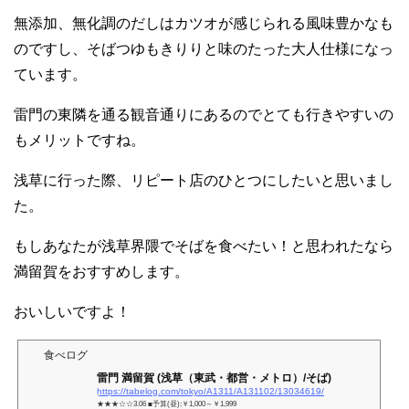
無添加、無化調のだしはカツオが感じられる風味豊かなも
のですし、そばつゆもきりりと味のたった大人仕様になっ
ています。
雷門の東隣を通る観音通りにあるのでとても行きやすいの
もメリットですね。
浅草に行った際、リピート店のひとつにしたいと思いまし
た。
もしあなたが浅草界隈でそばを食べたい！と思われたなら
満留賀をおすすめします。
おいしいですよ！
食べログ
雷門 満留賀 (浅草（東武・都営・メトロ）/そば)
https://tabelog.com/tokyo/A1311/A131102/13034619/
★★★☆☆3.06 ■予算(昼):￥1,000～￥1,999