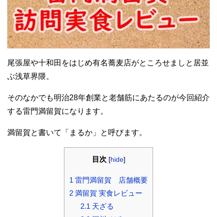
尾張屋や十和田をはじめ有名蕎麦店がところせましと居並
ぶ浅草界隈。
そのなかでも明治28年創業と老舗筋にあたるのが今回紹介
する雷門満留賀になります。
満留賀と書いて「まるか」と呼びます。
目次
[
hide
]
1
雷門満留賀 店舗概要
2
満留賀 実食レビュー
2.1
天ざる