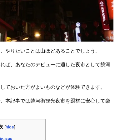
や、やりたいことは山ほどあることでしょう。
いれば、あなたのデビューに適した夜市として饒河
備しておいた方がよいものなどが体験できます。
で、本記事では饒河街観光夜市を題材に安心して楽
次
[
hide
]
市概要