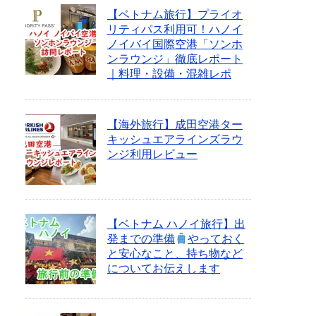
【ベトナム旅行】プライオ
リティパス利用可！ハノイ
ノイバイ国際空港「ソンホ
ンラウンジ」徹底レポート
｜料理・設備・混雑レポ
【海外旅行】成田空港ター
キッシュエアラインズラウ
ンジ利用レビュー
【ベトナム ハノイ旅行】出
発までの準備
やっておく
と安心なこと、持ち物など
についてお伝えします