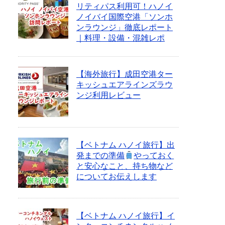
リティパス利用可！ハノイ
ノイバイ国際空港「ソンホ
ンラウンジ」徹底レポート
｜料理・設備・混雑レポ
【海外旅行】成田空港ター
キッシュエアラインズラウ
ンジ利用レビュー
【ベトナム ハノイ旅行】出
発までの準備
やっておく
と安心なこと、持ち物など
についてお伝えします
【ベトナム ハノイ旅行】イ