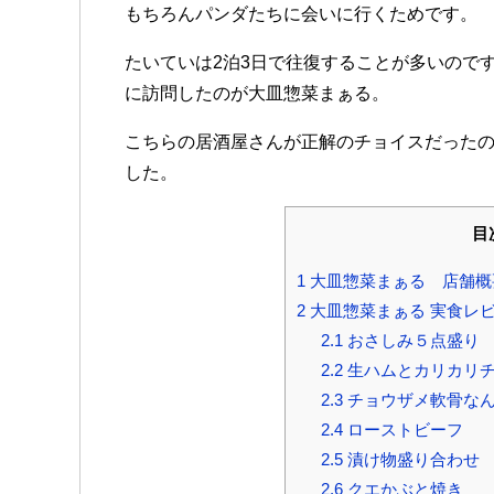
もちろんパンダたちに会いに行くためです。
たいていは2泊3日で往復することが多いので
に訪問したのが大皿惣菜まぁる。
こちらの居酒屋さんが正解のチョイスだった
した。
目
1
大皿惣菜まぁる 店舗概
2
大皿惣菜まぁる 実食レ
2.1
おさしみ５点盛り
2.2
生ハムとカリカリ
2.3
チョウザメ軟骨な
2.4
ローストビーフ
2.5
漬け物盛り合わせ
2.6
クエかぶと焼き