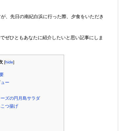
すが、先日の南紀白浜に行った際、夕食をいただき
のでぜひともあなたに紹介したいと思い記事にしま
次
[
hide
]
要
ビュー
チーズの円月島サラダ
んこつ揚げ