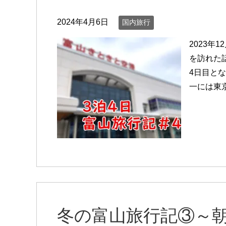
2024年4月6日
国内旅行
2023年
を訪れた
4日目と
一には東京
冬の富山旅行記③～