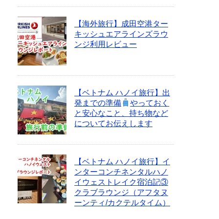
【海外旅行】成田空港ター
キッシュエアラインズラウ
ンジ利用レビュー
【ベトナム ハノイ旅行】出
発までの準備
やっておく
と安心なこと、持ち物など
についてお伝えします
【ベトナム ハノイ旅行】イ
ンターコンチネンタルハノ
イウェストレイク宿泊記③
クラブラウンジ（アフタヌ
ーンティ/カクテルタイム）