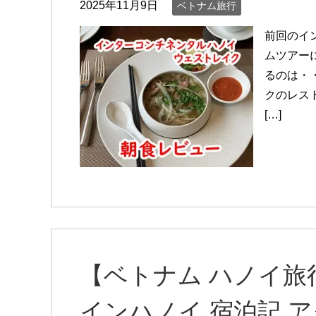
2025年11月9日
ベトナム旅行
前回のイ
ムツアー
るのは・
クのレス
[…]
【ベトナム ハノイ旅
インハノイ 宿泊記 