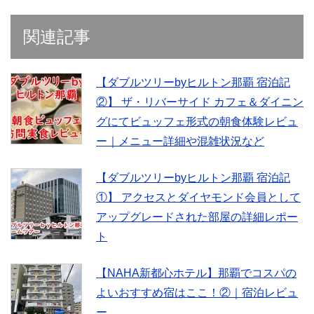
関連記事
【ダブルツリーbyヒルトン那覇 宿泊記
②】 ザ・リバーサイド カフェ＆ダイニン
グにてビュッフェ形式の朝食体験レビュ
ー｜メニュー詳細や混雑状況など
【ダブルツリーbyヒルトン那覇 宿泊記
①】 アクセスとダイヤモンド会員として
アップグレードされた部屋の詳細レポー
ト
【NAHA新都心ホテル】那覇でコスパの
よいおすすめ宿はここ！②｜宿泊レビュ
ー