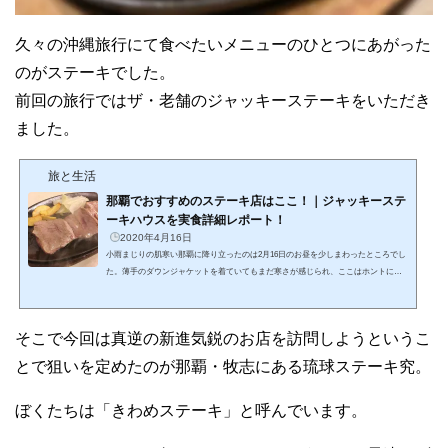
久々の沖縄旅行にて食べたいメニューのひとつにあがった
のがステーキでした。
前回の旅行ではザ・老舗のジャッキーステーキをいただき
ました。
旅と生活
那覇でおすすめのステーキ店はここ！｜ジャッキーステ
ーキハウスを実食詳細レポート！
2020年4月16日
小雨まじりの肌寒い那覇に降り立ったのは2月16日のお昼を少しまわったところでし
た。薄手のダウンジャケットを着ていてもまだ寒さが感じられ、ここはホントに沖
縄なのか？とも思ったくらいです。後日地元の方にうかがったところ、この日は年
に1度か2度しかないほどとてもとても寒い日だったようです。そんなあまり天気が
よろしくない中、ぼくたち夫婦が荷物をホテルにあずけたその足で最初に向かった
そこで今回は真逆の新進気鋭のお店を訪問しようというこ
のは今回あなたにご紹介する老舗のステーキ店ジャッキーステーキハウスです。Yout
ubeなどでお店の事前情報は収集していましたが、いざ...
とで狙いを定めたのが那覇・牧志にある琉球ステーキ究。
ぼくたちは「きわめステーキ」と呼んでいます。