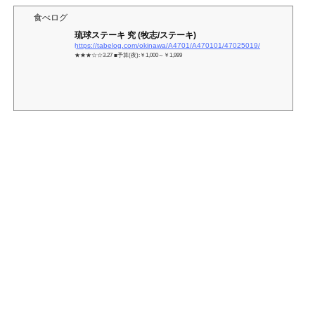
食べログ
琉球ステーキ 究 (牧志/ステーキ)
https://tabelog.com/okinawa/A4701/A470101/47025019/
★★★☆☆3.27 ■予算(夜):￥1,000～￥1,999