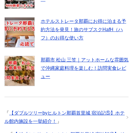
ホテルストレータ那覇にお得に泊まる予
約方法を発見！旅のサブスクHafH（ハ
フ）のお得な使い方
那覇市 松山 三笠｜アットホームな雰囲気
で沖縄家庭料理を楽しむ！訪問実食レビ
ュー
「
【ダブルツリーbyヒルトン那覇首里城 宿泊記⑤】ホテ
ル館内施設を一挙紹介！
」