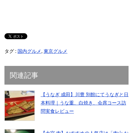
タグ :
国内グルメ
,
東京グルメ
関連記事
【うなぎ 成田】川豊 別館にてうなぎと日
本料理｜うな重、白焼き、会席コース訪
問実食レビュー