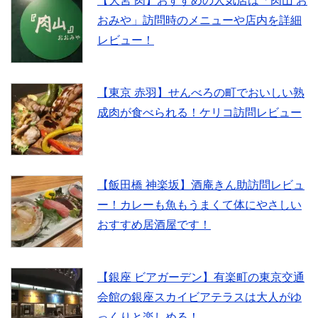
【大宮 肉】おすすめの人気店は「肉山 お
おみや」訪問時のメニューや店内を詳細
レビュー！
【東京 赤羽】せんべろの町でおいしい熟
成肉が食べられる！ケリコ訪問レビュー
【飯田橋 神楽坂】酒庵きん助訪問レビュ
ー！カレーも魚もうまくて体にやさしい
おすすめ居酒屋です！
【銀座 ビアガーデン】有楽町の東京交通
会館の銀座スカイビアテラスは大人がゆ
っくりと楽しめる！