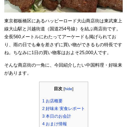
東京都板橋区にあるハッピーロード大山商店街は東武東上
線大山駅と川越街道（国道254号線）を結ぶ商店街です。
全長560メートルにわたってアーケードも掲げられてお
り、雨の日でも傘を差さずに買い物ができるもの特長です
ね。ちなみに1日の買い物客はおよそ25,000人です。
そんな商店街の一角に、今回紹介したい中国料理・好味来
があります。
目次
[
hide
]
1
お店概要
2
好味未 実食レポート
3
本日のお会計
4
おまけ情報