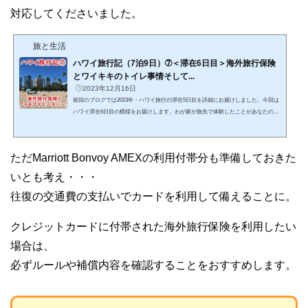
対応してくださいました。
旅と生活
ハワイ旅行記（7泊9日）➆＜滞在6日目＞海外旅行保険
とワイキキのトイレ事情そして...
2023年12月16日
前回のブログでは2023年・ハワイ旅行の滞在5日目を詳細にお届けしました。今回は
ハワイ滞在6日目の模様をお届けします。わが家が旅先で体験したことがあなたのハ
ワイ旅行の参考になればとてもうれしいです。また本記事中で特に詳しく知ってほ
しい内容には詳細記事のリンクを貼っております。そちらもあわせてご覧いただく
ことで、あなたのハワイ旅行がより充実したものになることを祈っております。そ
ただ
Marriott
Bonvoy AMEX
の利用付帯分も準備しておきた
れでは滞在6日目、始めます！今回の旅行も終盤にさしかかった6日目は午前中に帰
国に向けての荷物の整理をしたあと、以前投稿したワイ...
いとも考え・・・
往復の交通費の支払いでカードを利用して備えることに。
クレジットカードに付帯された海外旅行保険を利用したい
場合は、
必ずルールや補償内容を確認することをおすすめします。