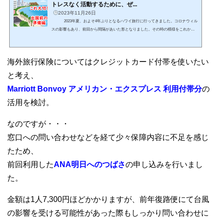
トレスなく活動するために、ぜ...
2023年11月26日
2023年夏、およそ4年ぶりとなるハワイ旅行に行ってきました。コロナウィル
スの影響もあり、前回から間隔があいた形となりました。その時の模様をこれから9
回にわたりお届けいたします。わが家がハワイ旅行中実際に体験したことをベース
にしたものやことを滞在日別にレポートしていきますので、あなたのハワイ旅行時
の参考になればうれしいです！それでは本日から7泊9日のハワイ旅行記の始まりで
海外旅行保険についてはクレジットカード付帯を使いたい
す！チケットが安く取れた！今回のハワイ旅行は実に4年ぶ...
と考え、
Marriott
Bonvoy アメリカン・
エクスプレス 利用付帯分
の
活用を検討。
なのですが・・・
窓口への問い合わせなどを経て少々保障内容に不足を感じ
たため、
前回利用した
ANA明日へのつばさ
の申し込みを行いまし
た。
金額は1人7,300円ほどかかりますが、前年復路便にて台風
の影響を受ける可能性があった際もしっかり問い合わせに