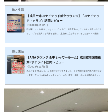
旅と生活
【成田空港 ユナイテッド航空ラウンジ】「ユナイテッ
ド・クラブ」訪問レビュー
2023年11月5日
我が家にとって4年ぶりとなったハワイ旅行。成田空港へは「ヒルトン成田」や「ク
ラウンプラザ成田」を利用する際に、定期的に立ち寄っていましたが・・・国際線
利用は本当に久しぶりでした。そしてハワイ出発を控えた成田空港で、まず楽しみ
にしていたのが「ラウンジの利用」。主人がANA SFC会員（スターアライアンス・
ゴールドステータス保持者でもあります）のため、今回はANAラウンジ（第5サテラ
旅と生活
イト）に向かう前に、ユナイテッド航空のラウンジ「ユナイテッド・クラブ」も利
用し、いわゆる「ハシゴ」を決行！こちらの記事では「ユ...
【ANAラウンジ 食事 シャワールーム】成田空港国際線
第5サテライト訪問レビュー
2023年11月5日
先日およそ4年ぶりにハワイ旅行に行ってきました。コロナ開け最初の海外旅行にな
ります。さいわいANAキュンキャンペーンの一環で、成田・ホノルル間のエコノミ
ー席を往復ひとり28,000マイルで取得することができ、この円安の中とてもおとくに
飛ぶことができたのです。エコノミー席とはいえぼくがANAのSFC会員ということ
もあり、ANAラウンジを十分に堪能した後フライングホヌに搭乗。そこで本記事で
はフライングホヌ搭乗前に立ち寄ったANA成田空港第5ラウンジについての詳細レポ
ートをお届けします。ラウンジに併設するシャワールームに...