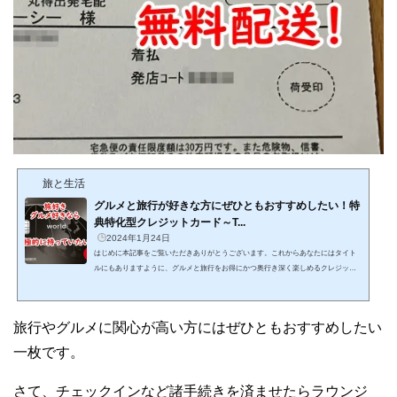
旅と生活
グルメと旅行が好きな方にぜひともおすすめしたい！特
典特化型クレジットカード～T...
2024年1月24日
はじめに本記事をご覧いただきありがとうございます。これからあなたにはタイト
ルにもありますように、グルメと旅行をお得にかつ奥行き深く楽しめるクレジット
カードを紹介するわけですが、その前にひとつお伝えしたいことがあります。それ
は当ブログの基本方針です（かたくるしく感じられたらすみません・汗。かるくお
読みください！）。わが家ではクレジットカードやホテルステイタス、航空会社の
旅行やグルメに関心が高い方にはぜひともおすすめしたい
ステイタスなどを活用した旅行をしていますので、当ブログの記事を通してあなた
やあなたのご家族とぴったりあうもの、これは使えそうだ...
一枚です。
さて、チェックインなど諸手続きを済ませたらラウンジ