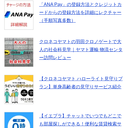
「ANA Pay」の登録方法とクレジットカ
ードからの登録方法を詳細にレクチャー
（手順写真多数）
クロネコヤマトの羽田クロノゲートで大
人の社会科見学｜ヤマト運輸 物流センタ
ー訪問レビュー
【クロネコヤマト ハローライト見守りプ
ラン】単身高齢者の見守りサービス紹介
【イエプラ】チャットでいつでもどこで
も部屋探しができる！便利な賃貸検索サ