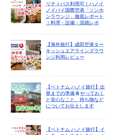
リティパス利用可！ハノイ
ノイバイ国際空港「ソンホ
ンラウンジ」徹底レポート
｜料理・設備・混雑レポ
【海外旅行】成田空港ター
キッシュエアラインズラウ
ンジ利用レビュー
【ベトナム ハノイ旅行】出
発までの準備
やっておく
と安心なこと、持ち物など
についてお伝えします
【ベトナム ハノイ旅行】イ