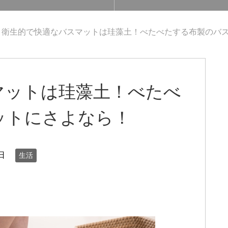
衛生的で快適なバスマットは珪藻土！べたべたする布製のバ
マットは珪藻土！べたべ
ットにさよなら！
日
生活