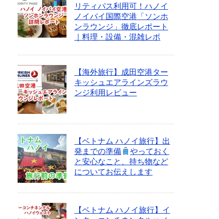
リティパス利用可！ハノイ
ノイバイ国際空港「ソンホ
ンラウンジ」徹底レポート
｜料理・設備・混雑レポ
【海外旅行】成田空港ター
キッシュエアラインズラウ
ンジ利用レビュー
【ベトナム ハノイ旅行】出
発までの準備
やっておく
と安心なこと、持ち物など
についてお伝えします
【ベトナム ハノイ旅行】イ