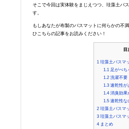
そこで今回は実体験をまじえつつ、珪藻土バ
す。
もしあなたが布製のバスマットに何らかの不
ひこちらの記事をお読みください！
目
1
珪藻土バスマ
1.1
足がべち
1.2
洗濯不要
1.3
速乾性が
1.4
消臭効果
1.5
速乾性な
2
珪藻土バスマ
3
珪藻土バスマ
4
まとめ