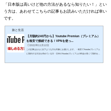
「日本版は高いけど他の方法があるなら知りたい！」とい
う方は、あわせてこちらの記事もお読みいただければ幸い
です。
旅と生活
【月額約240円から】Youtube Premiun（プレミアム）
を格安で接続できる！VPNを使っ...
2022年11月12日
この記事はおもに以下ような方を対象にお届けします。・格安でYoutubeプレミアム
に契約する方法を求めている方・日本のYoutubeプレミアムの料金が高くて契約をち
ゅうちょしている方・現在日本のYoutubeプレミアムで月額1,180円以上を支払ってい
るものの、料金が高いからやめたいなあと思っている方・海外のYoutubeプレミアム
を利用していたものの、その国の料金が値上げしたので別の国に乗り換えたい方Yout
ubeにて動画視聴を楽しんでいる途中で広告に邪魔されないのがYoutube Premium
（プレミアム）。加えてYoutubeプレミアムならYoutu...