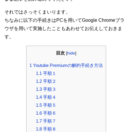
それではさっそくまいります。
ちなみに以下の手続きはPCを用いてGoogle Chromeブラ
ウザを用いて実施したこともあわせてお伝えしておきま
す。
目次
[
hide
]
1
Youtube Premiumの解約手続き方法
1.1
手順１
1.2
手順２
1.3
手順３
1.4
手順４
1.5
手順５
1.6
手順６
1.7
手順７
1.8
手順８