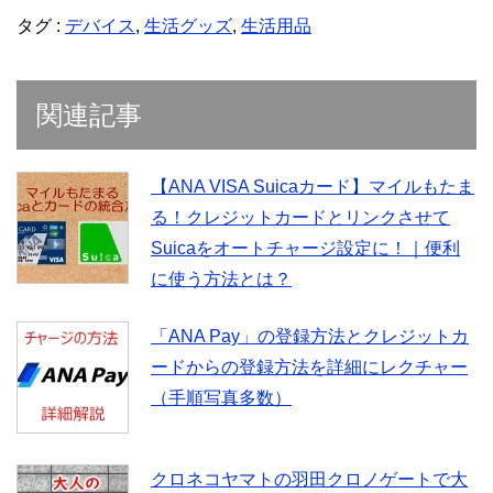
タグ :
デバイス
,
生活グッズ
,
生活用品
関連記事
【ANA VISA Suicaカード】マイルもたま
る！クレジットカードとリンクさせて
Suicaをオートチャージ設定に！｜便利
に使う方法とは？
「ANA Pay」の登録方法とクレジットカ
ードからの登録方法を詳細にレクチャー
（手順写真多数）
クロネコヤマトの羽田クロノゲートで大